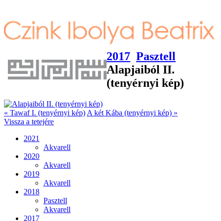
2017
Pasztell
Alapjaiból II.
(tenyérnyi kép)
« Tawaf I. (tenyérnyi kép)
A két Kába (tenyérnyi kép) »
Vissza a tetejére
2021
Akvarell
2020
Akvarell
2019
Akvarell
2018
Pasztell
Akvarell
2017