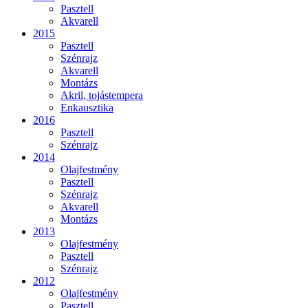
Pasztell
Akvarell
2015
Pasztell
Szénrajz
Akvarell
Montázs
Akril, tojástempera
Enkausztika
2016
Pasztell
Szénrajz
2014
Olajfestmény
Pasztell
Szénrajz
Akvarell
Montázs
2013
Olajfestmény
Pasztell
Szénrajz
2012
Olajfestmény
Pasztell