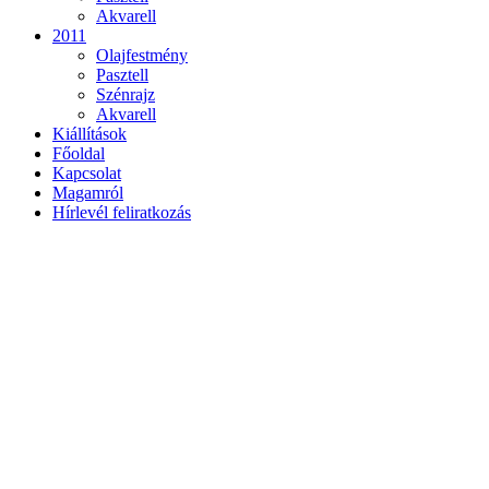
Akvarell
2011
Olajfestmény
Pasztell
Szénrajz
Akvarell
Kiállítások
Főoldal
Kapcsolat
Magamról
Hírlevél feliratkozás