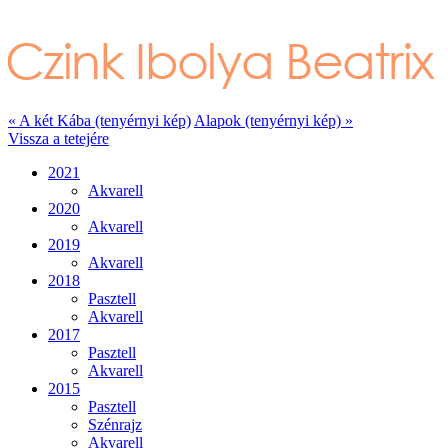
« A két Kába (tenyérnyi kép)
Alapok (tenyérnyi kép) »
Vissza a tetejére
2021
Akvarell
2020
Akvarell
2019
Akvarell
2018
Pasztell
Akvarell
2017
Pasztell
Akvarell
2015
Pasztell
Szénrajz
Akvarell