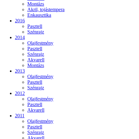
Montázs
Akril, tojástempera
Enkausztika
2016
Pasztell
Szénrajz
2014
Olajfestmény
Pasztell
Szénrajz
Akvarell
Montázs
2013
Olajfestmény
Pasztell
Szénrajz
2012
Olajfestmény
Pasztell
Akvarell
2011
Olajfestmény
Pasztell
Szénrajz
Akvarell