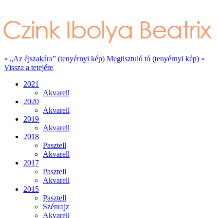
« „Az éjszakára” (tenyérnyi kép)
Megtisztuló tó (tenyérnyi kép) »
Vissza a tetejére
2021
Akvarell
2020
Akvarell
2019
Akvarell
2018
Pasztell
Akvarell
2017
Pasztell
Akvarell
2015
Pasztell
Szénrajz
Akvarell