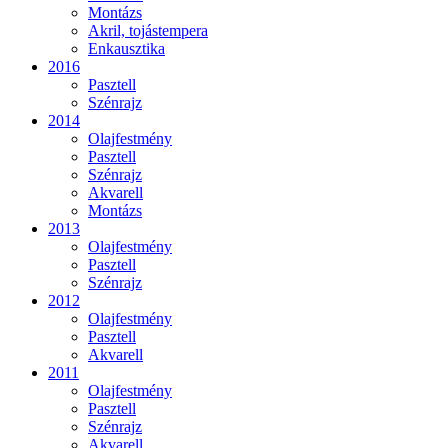
Montázs
Akril, tojástempera
Enkausztika
2016
Pasztell
Szénrajz
2014
Olajfestmény
Pasztell
Szénrajz
Akvarell
Montázs
2013
Olajfestmény
Pasztell
Szénrajz
2012
Olajfestmény
Pasztell
Akvarell
2011
Olajfestmény
Pasztell
Szénrajz
Akvarell